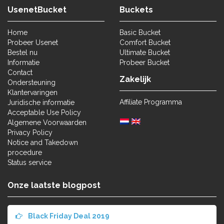
UsenetBucket
Buckets
Home
Basic Bucket
Probeer Usenet
Comfort Bucket
Bestel nu
Ultimate Bucket
Informatie
Probeer Bucket
Contact
Zakelijk
Ondersteuning
Klantervaringen
Affiliate Programma
Juridische informatie
Acceptable Use Policy
Algemene Voorwaarden
Privacy Policy
Notice and Takedown
procedure
Status service
Onze laatste blogpost
Black Friday Deal 2019